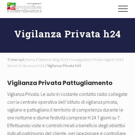
Menu
Passa
Passa
Menu
al
al
Abili
contenuto
piè
Detective
principale
di
Investigano
Vigilanza Privata h24
pagina
Ti trovi qui:
Home
/
Detective Blog h24
/
Investigazioni Private Urgenti h24
/
Servizi di Sicurezza h24
/
Vigilanza Privata h24
Vigilanza Privata Pattugliamento
Vigilanza Privata. Le auto in costante contatto radio collegate
con la centrale operativa dell’istituto di vigilanza privata,
vigilano e pattugliano il territorio di competenza durante le
ore notturne e diurne festività comprese H 24 7 giorni su 7.
Effettuando visite e controlli mirati a beneficio degli obiettivi
indicati patrimonio del cliente, per ispezionare e controllare