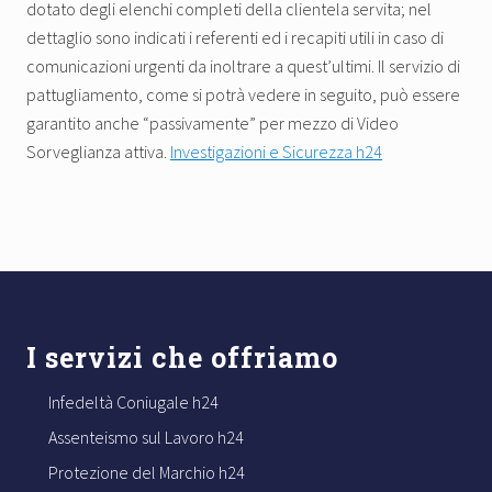
dotato degli elenchi completi della clientela servita; nel
dettaglio sono indicati i referenti ed i recapiti utili in caso di
comunicazioni urgenti da inoltrare a quest’ultimi. Il servizio di
pattugliamento, come si potrà vedere in seguito, può essere
garantito anche “passivamente” per mezzo di Video
Sorveglianza attiva.
Investigazioni e Sicurezza h24
Footer
I servizi che offriamo
Infedeltà Coniugale h24
Assenteismo sul Lavoro h24
Protezione del Marchio h24