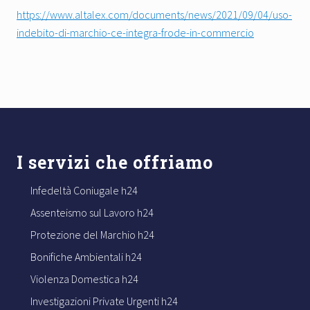
https://www.altalex.com/documents/news/2021/09/04/uso-
indebito-di-marchio-ce-integra-frode-in-commercio
Footer
I servizi che offriamo
Infedeltà Coniugale h24
Assenteismo sul Lavoro h24
Protezione del Marchio h24
Bonifiche Ambientali h24
Violenza Domestica h24
Investigazioni Private Urgenti h24