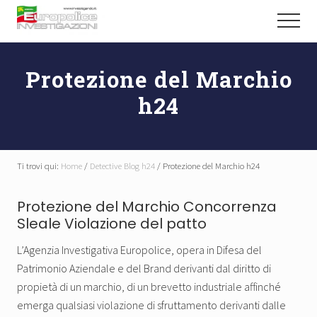
Menu
Passa
Passa
Menu
al
al
Abili
contenuto
piè
Detective
principale
di
Investigano
Protezione del Marchio
pagina
h24
Ti trovi qui:
Home
/
Detective Blog h24
/
Protezione del Marchio h24
Protezione del Marchio Concorrenza
Sleale Violazione del patto
L’Agenzia Investigativa Europolice, opera in Difesa del
Patrimonio Aziendale e del Brand derivanti dal diritto di
propietà di un marchio, di un brevetto industriale affinché
emerga qualsiasi violazione di sfruttamento derivanti dalle