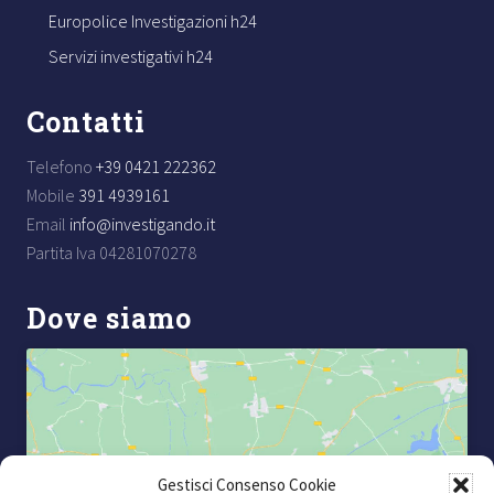
Europolice Investigazioni h24
Servizi investigativi h24
Contatti
Telefono
+39 0421 222362
Mobile
391 4939161
Email
info@investigando.it
Partita Iva 04281070278
Dove siamo
Gestisci Consenso Cookie
Fai clic per accettare i cookie marketing e