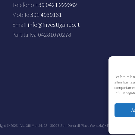
Telefono
+39 0421 222362
Mobile
391 4939161
Email
info@investigando.it
Partita Iva 04281070278
Per fornire le
alle informazi
comportamento 
influire negat
A
ight © 2026 · Via XIII Martiri, 28 - 30027 San Donà di Piave (Venezia) · Partita Iva 04281