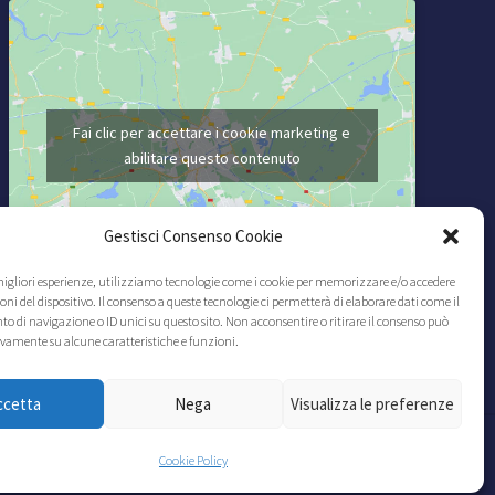
Fai clic per accettare i cookie marketing e
abilitare questo contenuto
Gestisci Consenso Cookie
 migliori esperienze, utilizziamo tecnologie come i cookie per memorizzare e/o accedere
oni del dispositivo. Il consenso a queste tecnologie ci permetterà di elaborare dati come il
di navigazione o ID unici su questo sito. Non acconsentire o ritirare il consenso può
ivamente su alcune caratteristiche e funzioni.
ccetta
Nega
Visualizza le preferenze
070278
Cookie Policy