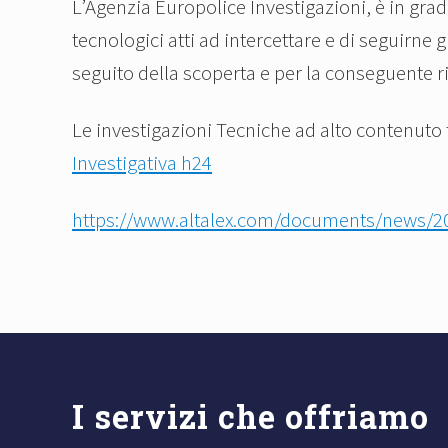
L’Agenzia Europolice Investigazioni, è in grado
tecnologici atti ad intercettare e di seguirne
seguito della scoperta e per la conseguente 
Le investigazioni Tecniche ad alto contenuto t
Investigativa h24
https://www.altalex.com/documents/news/201
Footer
I servizi che offriamo