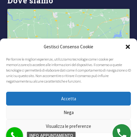
Dove siamo
Gestisci Consenso Cookie
Fai clic per accettare i cookie marketing e
abilitare questo contenuto
Per fornire le migliori esperienze, utilizziamo tecnologie come i cookie per
memorizzare e/o accedere alle informazioni del dispositivo. Il consenso a queste
tecnologie ci permetterà di elaborare dati come il comportamento di navigazione o ID
unici su questo sito. Non acconsentire o ritirare il consenso può influire
negativamente su alcune caratteristiche e funzioni.
Accetta
Nega
Visualizza le preferenze
Copyright © 2026 · Via XIII Martiri, 28 - 30027 San Donà di Piave (Venezia) ·
INFO APPUNTAMENTO
Partita Iva 04281070278