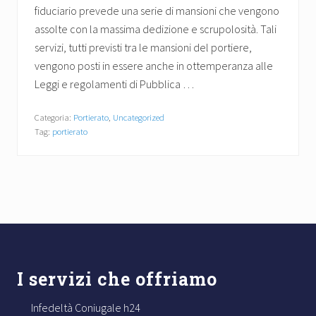
fiduciario prevede una serie di mansioni che vengono
assolte con la massima dedizione e scrupolosità. Tali
servizi, tutti previsti tra le mansioni del portiere,
vengono posti in essere anche in ottemperanza alle
Leggi e regolamenti di Pubblica …
Categoria:
Portierato
,
Uncategorized
Tag:
portierato
Footer
I servizi che offriamo
Infedeltà Coniugale h24