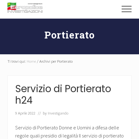
Menu
Passa
Passa
Menu
al
al
Abili
contenuto
piè
Detective
principale
di
Investigano
Portierato
pagina
Ti trovi qui:
Home
/
Archivi per Portierato
Servizio di Portierato
h24
9 Aprile 2022
// by
Investigando
Servizio di Portierato Donne e Uomini a difesa delle
regole quali presidio di legalità Il servizio di portierato