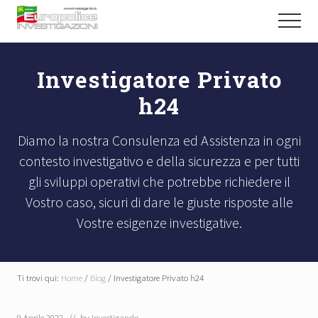
Menu
Passa
Passa
Passa
Menu
al
alla
al
Abili
contenuto
barra
piè
Detective
principale
laterale
di
Investigano
Investigatore Privato
primaria
pagina
h24
Diamo la nostra Consulenza ed Assistenza in ogni
contesto investigativo e della sicurezza e per tutti
gli sviluppi operativi che potrebbe richiedere il
Vostro caso, sicuri di dare le giuste risposte alle
Vostre esigenze investigative.
Ti trovi qui:
Home
/
Blog
/
Investigatore Privato h24
9 Aprile 2022
// by
Investigando