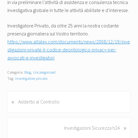
in via preliminare l’attività di assistenza e consulenza tecnica
investigativa globale in tutte le attività abilitate e d’interesse.
Investigatore Privato, da oltre 25 anni la nostra costante
presenza giornaliera sul Vostro territorio.
https://www.altalex.com/documents/news/2008/12/19/inve
stigazioni-private-il-codice-deontologico-privacy-per-
avvocati-e-investigatori
Categoria:
Blog
,
Uncategorized
Tag:
investigatore privato
«
P
Addetto al Controllo
o
s
t
»
P
Investigazioni Sicurezza h24
p
o
r