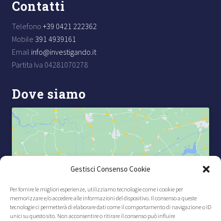
Contatti
Telefono
+39 0421 222362
Mobile
391 4939161
Email
info@investigando.it
Partita Iva 04281070278
Dove siamo
Gestisci Consenso Cookie
Fai clic per accettare i cookie marketing e
abilitare questo contenuto
Per fornire le migliori esperienze, utilizziamo tecnologie come i cookie per
memorizzare e/o accedere alle informazioni del dispositivo. Il consenso a queste
tecnologie ci permetterà di elaborare dati come il comportamento di navigazione o ID
unici su questo sito. Non acconsentire o ritirare il consenso può influire