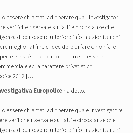
e
i può essere chiamati ad operare quali Investigatori
s
s
 verifiche riservate su fatti e circostanze che
i
sigenza di conoscere ulteriore informazioni su chi
v
re meglio” al fine di decidere di fare o non fare
o
ecie, se si è in procinto di porre in essere
:
commerciale ed a carattere privatistico.
odice 2012 […]
nvestigativa Europolice
ha detto:
i può essere chiamati ad operare quale Investigatore
e verifiche riservate su fatti e circostanze che
sigenza di conoscere ulteriore informazioni su chi