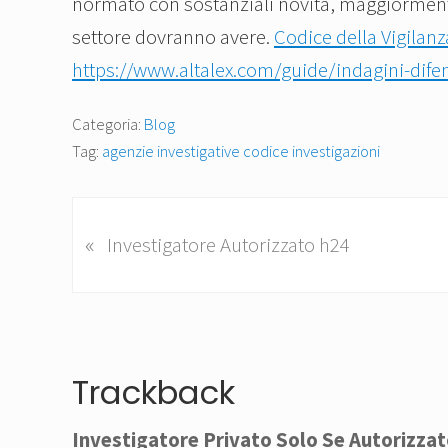
normato con sostanziali novità, maggiormente
settore dovranno avere.
Codice della Vigilanz
https://www.altalex.com/guide/indagini-dife
Categoria:
Blog
Tag:
agenzie investigative codice investigazioni
P
«
Investigatore Autorizzato h24
o
s
t
Interazioni
p
del
Trackback
r
e
lettore
Investigatore Privato Solo Se Autorizza
c