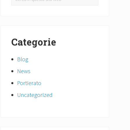
laterale
in
primaria
questo
sito
web
Categorie
Blog
News
Portierato
Uncategorized