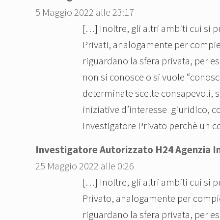
5 Maggio 2022 alle 23:17
e
[…] Inoltre, gli altri ambiti cui s
d
e
Privati, analogamente per compiere
n
riguardano la sfera privata, per e
t
non si conosce o si vuole “conosce
e
determinate scelte consapevoli, sp
:
iniziative d’interesse giuridico, 
Investigatore Privato perchè un c
Investigatore Autorizzato H24 Agenzia I
25 Maggio 2022 alle 0:26
[…] Inoltre, gli altri ambiti cui s
Privato, analogamente per compier
riguardano la sfera privata, per e