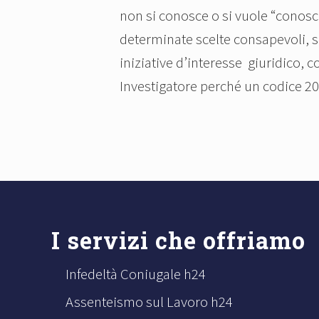
non si conosce o si vuole “conosce
determinate scelte consapevoli, sp
iniziative d’interesse giuridico, 
Investigatore perché un codice 2
Footer
I servizi che offriamo
Infedeltà Coniugale h24
Assenteismo sul Lavoro h24