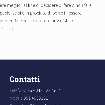
re meglio” al fine di decidere di fare o non fare
ecie, se si è in procinto di porre in essere
commerciale ed a carattere privatistico.
012 […]
Contatti
Telefono
+39 0421 222362
Mobile
391 4939161