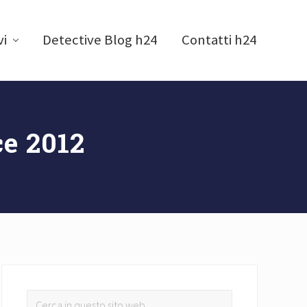
vi
Detective Blog h24
Contatti h24
ce 2012
Barra
Cerca