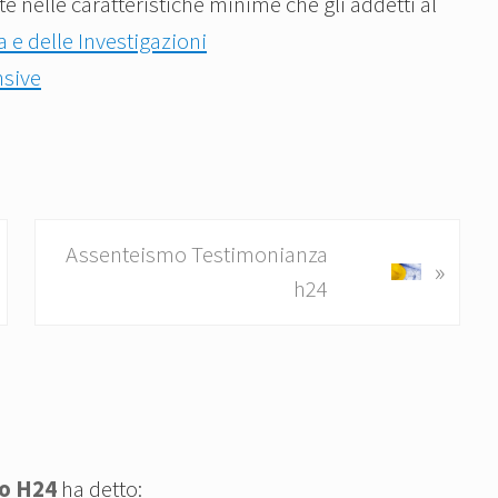
 nelle caratteristiche minime che gli addetti al
a e delle Investigazioni
nsive
P
Assenteismo Testimonianza
»
o
h24
s
t
s
u
c
to H24
ha detto:
c